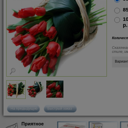
85
1
р.
Количес
Сказочна
стиле, и
Вариан
На предыдущую
Быстрый заказ
Приятное