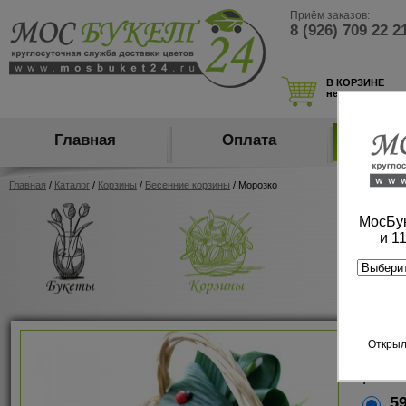
Приём заказов:
8 (926) 709 22 2
В КОРЗИНЕ
нет товаров
Главная
Оплата
Ка
Главная
/
Каталог
/
Корзины
/
Весенние корзины
/ Морозко
МосБук
и 1
Моро
Открыл
арт:102
Цена
59