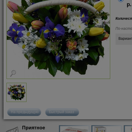
р.
Количес
По-насто
Вариан
На предыдущую
Быстрый заказ
Приятное