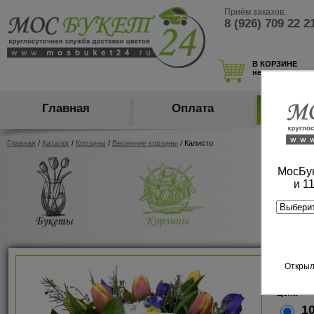
Приём заказов:
8 (926) 709 22 2
В КОРЗИНЕ
нет товаров
Главная
Оплата
Ка
Главная
/
Каталог
/
Корзины
/
Весенние корзины
/ Калисто
МосБук
и 1
Кали
Открыл
арт:101
Цена
1