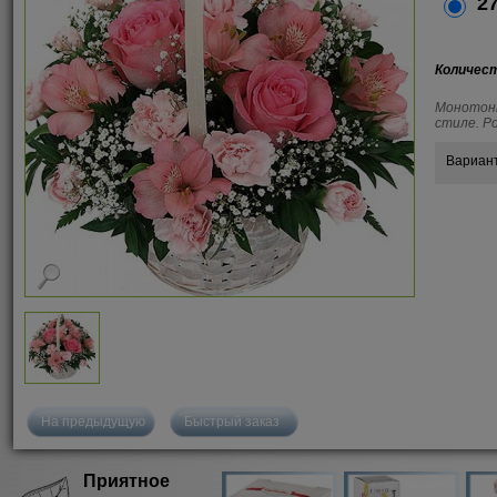
27
Количес
Монотонн
стиле. Р
Вариан
На предыдущую
Быстрый заказ
Приятное