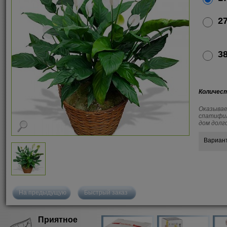
27
38
Количес
Оказывае
спатифил
дом долг
Вариан
На предыдущую
Быстрый заказ
Приятное