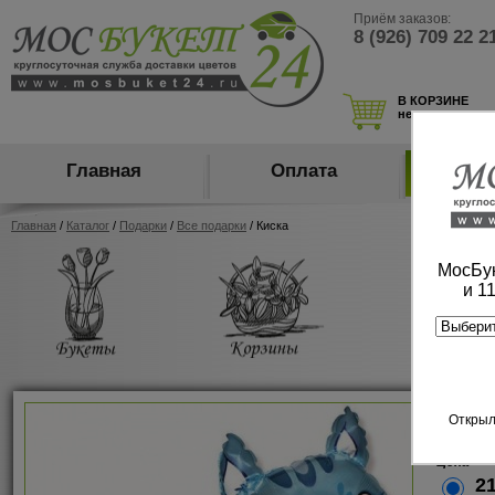
Приём заказов:
8 (926) 709 22 2
В КОРЗИНЕ
нет товаров
Главная
Оплата
Ка
Главная
/
Каталог
/
Подарки
/
Все подарки
/ Киска
МосБук
и 1
Киск
Открыл
арт:606
Цена
21